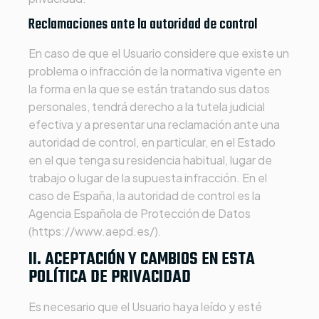
Reclamaciones ante la autoridad de control
En caso de que el Usuario considere que existe un
problema o infracción de la normativa vigente en
la forma en la que se están tratando sus datos
personales, tendrá derecho a la tutela judicial
efectiva y a presentar una reclamación ante una
autoridad de control, en particular, en el Estado
en el que tenga su residencia habitual, lugar de
trabajo o lugar de la supuesta infracción. En el
caso de España, la autoridad de control es la
Agencia Española de Protección de Datos
(https://www.aepd.es/).
II. ACEPTACIÓN Y CAMBIOS EN ESTA
POLÍTICA DE PRIVACIDAD
Es necesario que el Usuario haya leído y esté