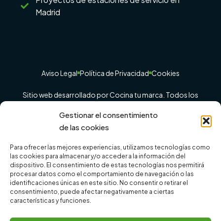
Madrid
Aviso Legal
Política de Privacidad
Cookies
Sitio web desarrollado por Cocina tu marca. Todos los
derechos reservados ©
Gestionar el consentimiento
de las cookies
Para ofrecer las mejores experiencias, utilizamos tecnologías como
las cookies para almacenar y/o acceder a la información del
dispositivo. El consentimiento de estas tecnologías nos permitirá
procesar datos como el comportamiento de navegación o las
identificaciones únicas en este sitio. No consentir o retirar el
consentimiento, puede afectar negativamente a ciertas
características y funciones.