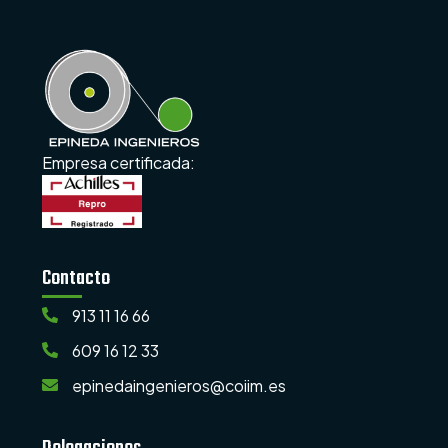
Empresa certificada:
Contacto
913 11 16 66
609 16 12 33
epinedaingenieros@coiim.es